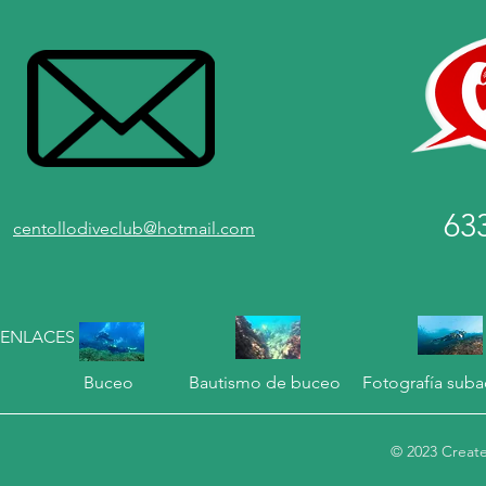
63
centollodiveclub@hotmail.com
ENLACES
Buceo
Bautismo de buceo
Fotografía suba
© 2023 Create